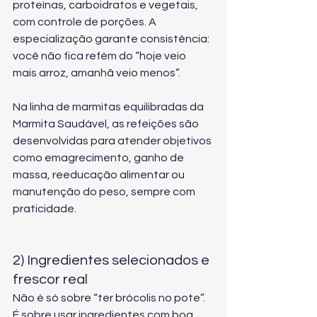
proteínas, carboidratos e vegetais, 
com controle de porções. A 
especialização garante consistência: 
você não fica refém do “hoje veio 
mais arroz, amanhã veio menos”.
Na 
linha de marmitas equilibradas da 
Marmita Saudável
, as refeições são 
desenvolvidas para atender objetivos 
como emagrecimento, ganho de 
massa, reeducação alimentar ou 
manutenção do peso, sempre com 
praticidade.
2) Ingredientes selecionados e 
frescor real
Não é só sobre “ter brócolis no pote”. 
É sobre usar ingredientes com boa 