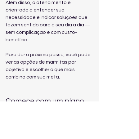
Além disso, o atendimento é 
orientado a entender sua 
necessidade e indicar soluções que 
fazem sentido para o seu dia a dia — 
sem complicação e com custo-
benefício.
Para dar o próximo passo, você pode 
ver as opções de marmitas por 
objetivo
 e escolher o que mais 
combina com sua meta.
Comece com um plano 
simples (e mantenha)
O segredo não é buscar perfeição: é 
criar consistência. Uma empresa 
especializada entrega a base que 