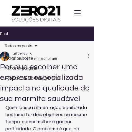
Post
Todos os posts
gil celidonio
Todos os posts
21 de mai.
3 min de leitura
Por que escolher uma
Marketing Digital
empresa especializada
Agencia de Marketing Digital
impacta na qualidade da
sua marmita saudável
Quem busca alimentação equilibrada 
costuma ter dois objetivos ao mesmo 
tempo: comer melhor e ganhar 
praticidade. O problema é que, na 