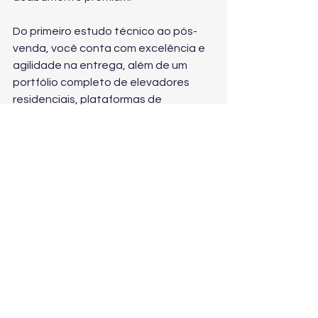
Do primeiro estudo técnico ao pós-
venda, você conta com excelência e 
agilidade na entrega, além de um 
portfólio completo de elevadores 
residenciais, plataformas de 
acessibilidade, modelos cabinados e 
enclausurados, soluções para áreas 
internas e externas e estruturas 
complementares.
Se você quer investir com segurança 
e ter a certeza de escolher a solução 
certa, o próximo passo é 
solicitar uma 
avaliação e orçamento
 com 
especialistas.