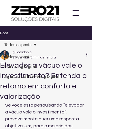
Post
Todos os posts
gil celidonio
Todos os posts
21 de mai.
3 min de leitura
Elevador a vácuo vale o
Marketing Digital
investimento? Entenda o
Agencia de Marketing Digital
retorno em conforto e
valorização
Se você está pesquisando “elevador 
a vácuo vale o investimento”, 
provavelmente quer uma resposta 
objetiva: sim, para a maioria das 