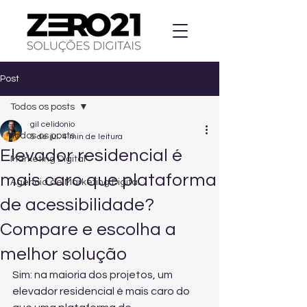
Post
Todos os posts
gil celidonio
Todos os posts
5 de jul.
4 min de leitura
Elevador residencial é
Marketing Digital
mais caro que plataforma
Agencia de Marketing Digital
de acessibilidade?
Compare e escolha a
melhor solução
Sim: na maioria dos projetos, um 
elevador residencial é mais caro do 