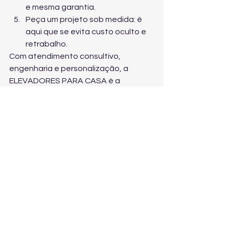
e mesma garantia.
Peça um projeto sob medida: é 
aqui que se evita custo oculto e 
retrabalho.
Com atendimento consultivo, 
engenharia e personalização, a 
ELEVADORES PARA CASA é a 
referência nacional para orientar sua 
escolha e entregar o resultado ideal. 
Para dar o próximo passo, 
fale com 
um especialista em acessibilidade 
vertical
 e receba uma recomendação 
alinhada ao seu espaço e orçamento.
Conclusão: vale pagar 
mais no elevador 