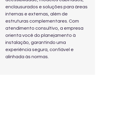
enclausurados e soluções para áreas 
internas e externas, além de 
estruturas complementares. Com 
atendimento consultivo, a empresa 
orienta você do planejamento à 
instalação, garantindo uma 
experiência segura, confiável e 
alinhada às normas.
Como pedir um 
orçamento e acertar na 
compra
Para comprar com segurança e evitar 
retrabalho, siga este roteiro:
Defina quem usará o elevador e a 