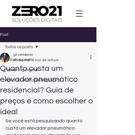
Post
Todos os posts
gil celidonio
Todos os posts
28 de mai.
3 min de leitura
Quanto custa um
Marketing Digital
elevador pneumático
Agencia de Marketing Digital
residencial? Guia de
preços e como escolher o
ideal
Se você está pesquisando quanto 
custa um elevador pneumático 