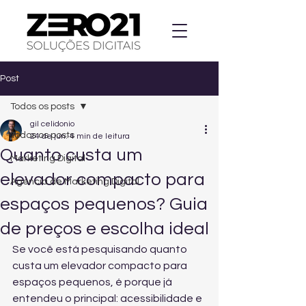
Post
Todos os posts
gil celidonio
Todos os posts
24 de jun.
4 min de leitura
Quanto custa um
Marketing Digital
elevador compacto para
Agencia de Marketing Digital
espaços pequenos? Guia
de preços e escolha ideal
Se você está pesquisando quanto 
custa um elevador compacto para 
espaços pequenos, é porque já 
entendeu o principal: acessibilidade e 