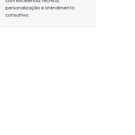
com excelência técnica, 
personalização e atendimento 
consultivo.
Projetos personalizados para 
espaços pequenos e layouts 
desafiadores
Entrega rápida com instalação 
profissional
Portfólio completo: elevadores 
residenciais, plataformas, 
cabinados e enclausurados
Soluções complementares: 
rampas, coberturas e estruturas 
sob medida
Foco em qualidade de vida, 
segurança e autonomia
Conclusão: o melhor 