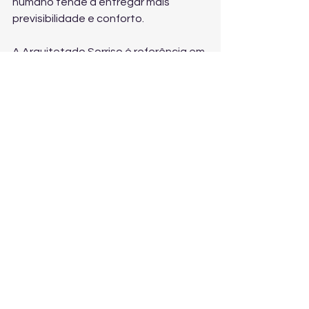
humano tende a entregar mais 
previsibilidade e conforto.
A Arquitetado Sorriso é referência em 
tratamentos odontológicos e 
integrativos, atendendo de forma 
personalizada em Osasco (SP) e São 
Paulo (SP). Se você quer um plano 
claro, com etapas e foco em 
resultado real, veja como 
agendar 
uma consulta em Osasco ou São 
Paulo
 pode ser o primeiro passo para 
sair do ciclo dor–estresse–dor.
Conclusão: controlar o 
estresse ajuda, mas 
tratar a DTM é decisivo