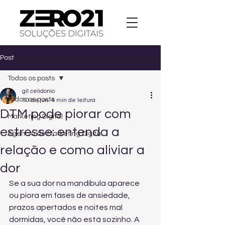
Post
Todos os posts
gil celidonio
Todos os posts
10 de jun.
4 min de leitura
DTM pode piorar com
Marketing Digital
estresse: entenda a
Agencia de Marketing Digital
relação e como aliviar a
dor
Se a sua dor na mandíbula aparece 
ou piora em fases de ansiedade, 
prazos apertados e noites mal 
dormidas, você não está sozinho. A 