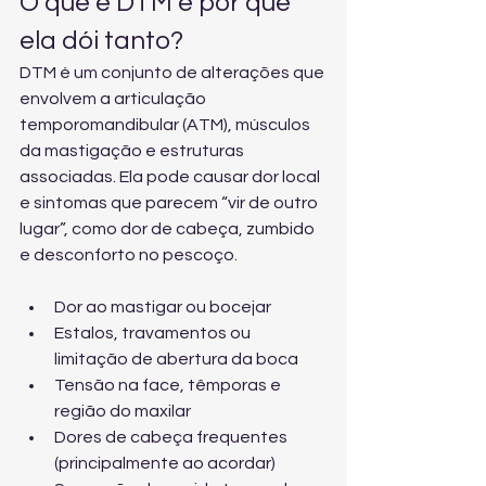
O que é DTM e por que 
ela dói tanto?
DTM é um conjunto de alterações que 
envolvem a articulação 
temporomandibular (ATM), músculos 
da mastigação e estruturas 
associadas. Ela pode causar dor local 
e sintomas que parecem “vir de outro 
lugar”, como dor de cabeça, zumbido 
e desconforto no pescoço.
Dor ao mastigar ou bocejar
Estalos, travamentos ou 
limitação de abertura da boca
Tensão na face, têmporas e 
região do maxilar
Dores de cabeça frequentes 
(principalmente ao acordar)