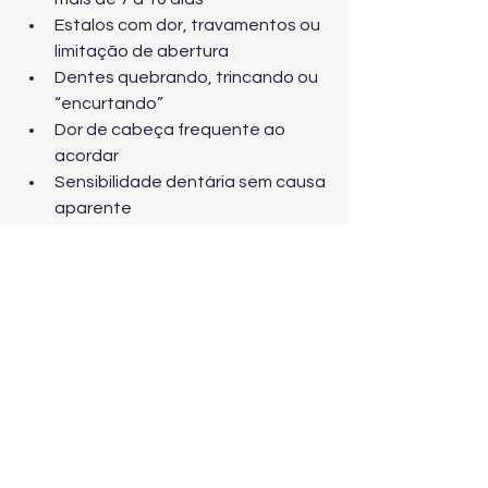
Estalos com dor, travamentos ou 
limitação de abertura
Dentes quebrando, trincando ou 
“encurtando”
Dor de cabeça frequente ao 
acordar
Sensibilidade dentária sem causa 
aparente
Por que tratar na 
Arquitetado Sorriso
Na Arquitetado Sorriso, você 
encontra uma proposta completa: 
clínica odontológica e integrativa 
com planejamento cuidadoso, 
tecnologia, materiais de alta 
qualidade e atendimento 