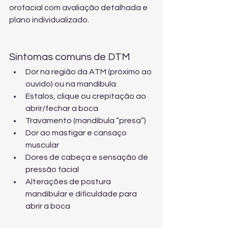
orofacial
 com avaliação detalhada e 
plano individualizado.
Sintomas comuns de DTM
Dor na região da ATM (próximo ao 
ouvido) ou na mandíbula
Estalos, clique ou crepitação ao 
abrir/fechar a boca
Travamento (mandíbula “presa”)
Dor ao mastigar e cansaço 
muscular
Dores de cabeça e sensação de 
pressão facial
Alterações de postura 
mandibular e dificuldade para 
abrir a boca