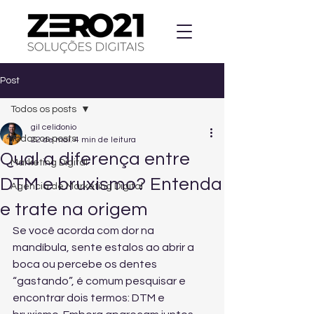
Post
Todos os posts
gil celidonio
Todos os posts
22 de mai.
4 min de leitura
Qual a diferença entre
Marketing Digital
DTM e bruxismo? Entenda
Agencia de Marketing Digital
e trate na origem
Se você acorda com dor na 
mandíbula, sente estalos ao abrir a 
boca ou percebe os dentes 
“gastando”, é comum pesquisar e 
encontrar dois termos: DTM e 