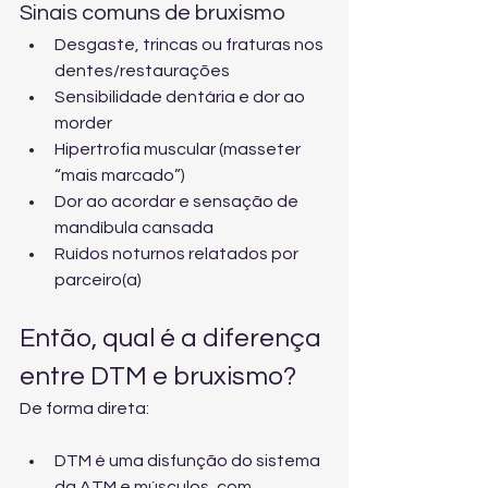
Sinais comuns de bruxismo
Desgaste, trincas ou fraturas nos 
dentes/restaurações
Sensibilidade dentária e dor ao 
morder
Hipertrofia muscular (masseter 
“mais marcado”)
Dor ao acordar e sensação de 
mandíbula cansada
Ruídos noturnos relatados por 
parceiro(a)
Então, qual é a diferença 
entre DTM e bruxismo?
De forma direta:
DTM é uma disfunção do sistema 
da ATM e músculos, com 