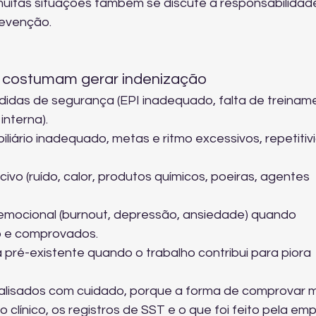
 muitas situações também se discute a responsabilidad
revenção.
e costumam gerar indenização
didas de segurança (EPI inadequado, falta de treiname
interna).
liário inadequado, metas e ritmo excessivos, repetitiv
ivo (ruído, calor, produtos químicos, poeiras, agentes 
mocional (burnout, depressão, ansiedade) quando 
o e comprovados.
ré-existente quando o trabalho contribui para piora 
alisados com cuidado, porque a forma de comprovar 
 clínico, os registros de SST e o que foi feito pela em