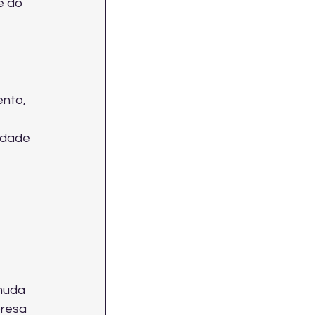
e do 
nto, 
idade 
muda 
presa 