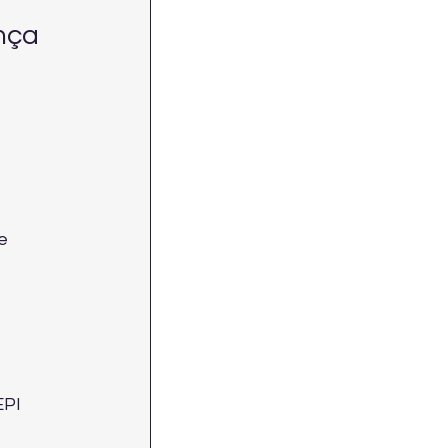
nça 
e 
PI 