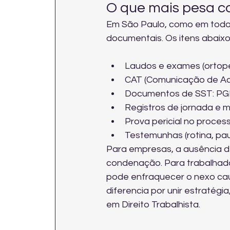
O que mais pesa c
Em São Paulo, como em todo o
documentais. Os itens abaix
Laudos e exames (ortoped
CAT (Comunicação de Aci
Documentos de SST: PGR
Registros de jornada e m
Prova pericial no proce
Testemunhas (rotina, pau
Para empresas, a ausência 
condenação. Para trabalhador
pode enfraquecer o nexo caus
diferencia por unir estratégi
em Direito Trabalhista
.