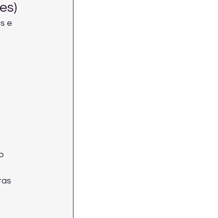
es)
s e 
o 
tas 