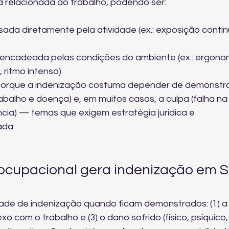
 relacionada ao trabalho, podendo ser:
sada diretamente pela atividade (ex.: exposição contín
encadeada pelas condições do ambiente (ex.: ergono
ritmo intenso).
porque a indenização costuma depender de demonstra
abalho e doença) e, em muitos casos, a culpa (falha na
cia) — temas que exigem estratégia jurídica e 
ada.
cupacional gera indenização em S
lidade de indenização quando ficam demonstrados: (1) a
xo com o trabalho e (3) o dano sofrido (físico, psíquico,