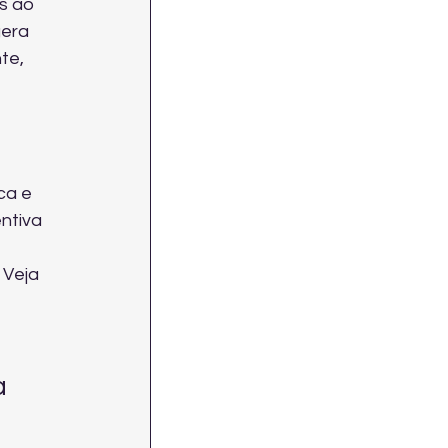
s ao 
era 
te, 
ca e 
ntiva 
Veja 
 