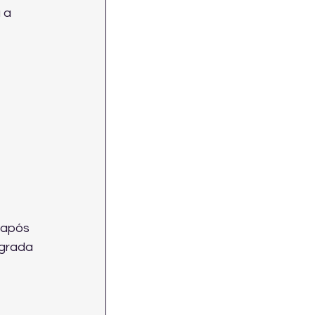
 a 
 após 
grada 