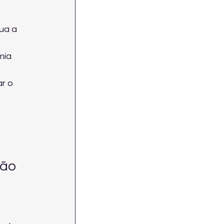
ua a 
mia 
r o 
 
ão 
 
 