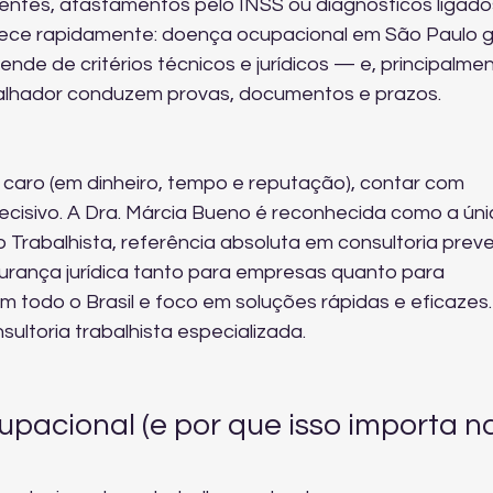
ntes, afastamentos pelo INSS ou diagnósticos ligado
ece rapidamente: doença ocupacional em São Paulo g
de de critérios técnicos e jurídicos — e, principalmen
alhador conduzem provas, documentos e prazos.
 caro (em dinheiro, tempo e reputação), contar com 
ecisivo. A Dra. Márcia Bueno é reconhecida como a úni
o Trabalhista, referência absoluta em consultoria preve
urança jurídica tanto para empresas quanto para 
todo o Brasil e foco em soluções rápidas e eficazes. 
sultoria trabalhista especializada
.
pacional (e por que isso importa na