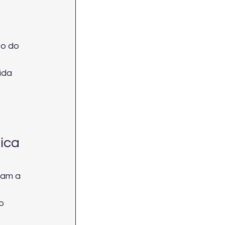
o do 
ida 
ica 
tam a 
o 