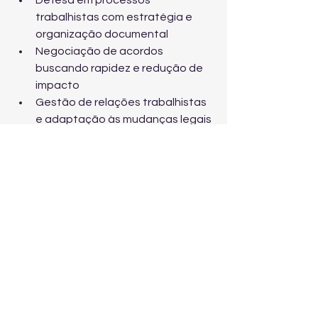
Defesa em processos 
trabalhistas com estratégia e 
organização documental
Negociação de acordos 
buscando rapidez e redução de 
impacto
Gestão de relações trabalhistas 
e adaptação às mudanças legais
Conclusão: em São 
Paulo, rapidez e 
estratégia fazem 
diferença
Seja para evitar um problema ou para 
resolver um conflito já instalado, 
procurar um advogado trabalhista no 
momento certo é o que separa uma 