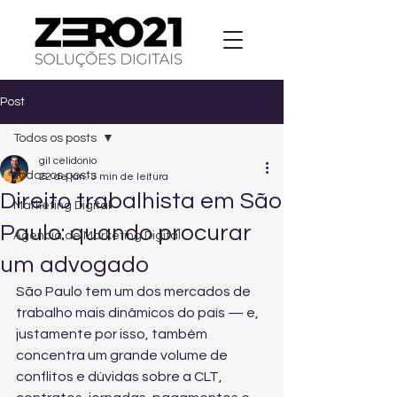
Post
Todos os posts
gil celidonio
Todos os posts
22 de jan.
3 min de leitura
Direito trabalhista em São
Marketing Digital
Paulo: quando procurar
Agencia de Marketing Digital
um advogado
São Paulo tem um dos mercados de 
trabalho mais dinâmicos do país — e, 
justamente por isso, também 
concentra um grande volume de 
conflitos e dúvidas sobre a CLT, 