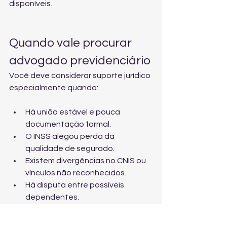
disponíveis.
Quando vale procurar 
advogado previdenciário
Você deve considerar suporte jurídico 
especialmente quando:
Há união estável e pouca 
documentação formal.
O INSS alegou perda da 
qualidade de segurado.
Existem divergências no CNIS ou 
vínculos não reconhecidos.
Há disputa entre possíveis 
dependentes.
Você já recebeu uma negativa e 
precisa reverter rapidamente.