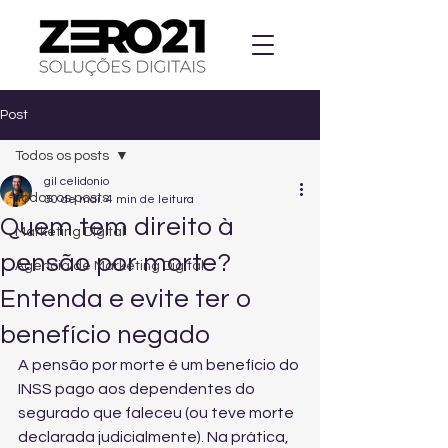
Post
Todos os posts
gil celidonio
Todos os posts
30 de mai.
4 min de leitura
Quem tem direito à
Marketing Digital
pensão por morte?
Agencia de Marketing Digital
Entenda e evite ter o
benefício negado
A pensão por morte é um benefício do 
INSS pago aos dependentes do 
segurado que faleceu (ou teve morte 
declarada judicialmente). Na prática, 