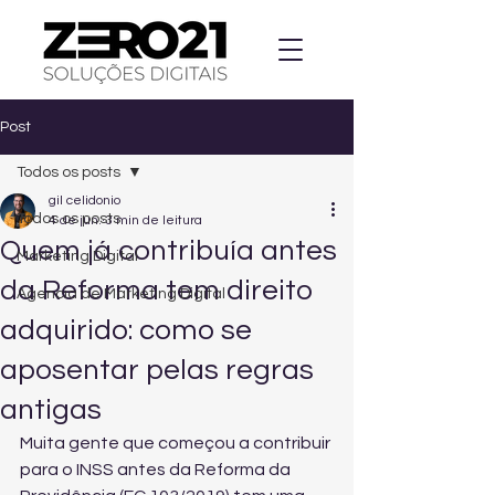
Post
Todos os posts
gil celidonio
Todos os posts
4 de jun.
3 min de leitura
Quem já contribuía antes
Marketing Digital
da Reforma tem direito
Agencia de Marketing Digital
adquirido: como se
aposentar pelas regras
antigas
Muita gente que começou a contribuir 
para o INSS antes da Reforma da 