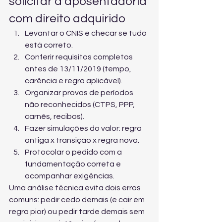
solicitar a aposentadoria 
com direito adquirido
Levantar o CNIS e checar se tudo 
está correto.
Conferir requisitos completos 
antes de 13/11/2019 (tempo, 
carência e regra aplicável).
Organizar provas de períodos 
não reconhecidos (CTPS, PPP, 
carnês, recibos).
Fazer simulações do valor: regra 
antiga x transição x regra nova.
Protocolar o pedido com a 
fundamentação correta e 
acompanhar exigências.
Uma análise técnica evita dois erros 
comuns: pedir cedo demais (e cair em 
regra pior) ou pedir tarde demais sem 