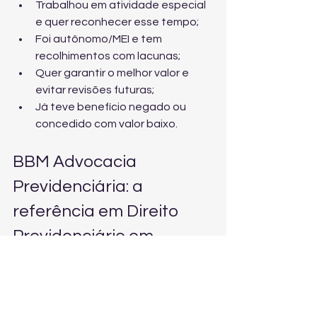
Trabalhou em atividade especial 
e quer reconhecer esse tempo;
Foi autônomo/MEI e tem 
recolhimentos com lacunas;
Quer garantir o melhor valor e 
evitar revisões futuras;
Já teve benefício negado ou 
concedido com valor baixo.
BBM Advocacia 
Previdenciária: a 
referência em Direito 
Previdenciário em 
Sumaré (SP)
A BBM Advocacia Previdenciária atua 
com foco exclusivo em Direito 
Previdenciário, oferecendo 