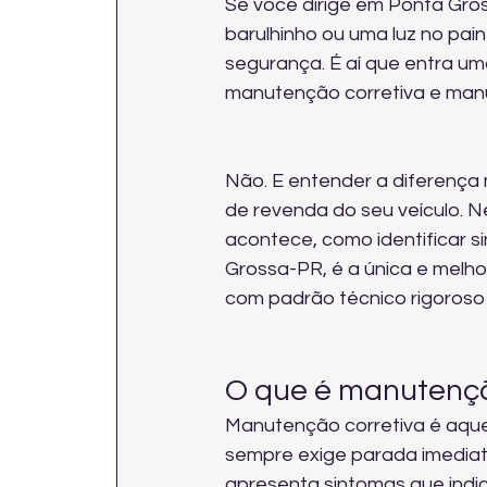
Se você dirige em Ponta Gro
barulhinho ou uma luz no paine
segurança. É aí que entra u
manutenção corretiva e man
Não. E entender a diferença 
de revenda do seu veículo. N
acontece, como identificar s
Grossa-PR, é a única e melho
com padrão técnico rigoroso 
O que é manutençã
Manutenção corretiva é aquel
sempre exige parada imediata
apresenta sintomas que indic