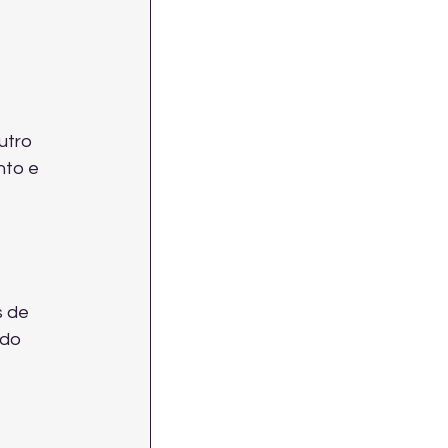
utro 
nto e 
 de 
ndo 