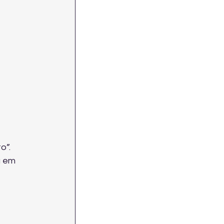
 
o”. 
 em 