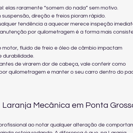
nel: elas raramente “somem do nada” sem motivo.
m suspensão, direção e freios pioram rápido.
alquer tendência a aquecer merece inspeção imediat
manutenção por quilometragem é a forma mais consist
o motor, fluido de freio e óleo de câmbio impactam 
 durabilidade.
antes de virarem dor de cabeça, vale conferir 
como 
 por quilometragem
 e manter o seu carro dentro do pa
 Laranja Mecânica em Ponta Gross
profissional ao notar qualquer alteração de comporta
inda esteja rodando. A diferença é que, na Laranja 