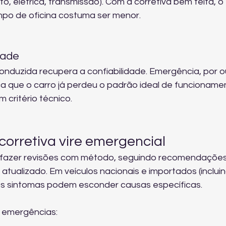
o, elétrica, transmissão). Com a corretiva bem feita, o 
mpo de oficina costuma ser menor.
dade
nduzida recupera a confiabilidade. Emergência, por o
ca que o carro já perdeu o padrão ideal de funcioname
m critério técnico.
corretiva vire emergencial
 e fazer revisões com método, seguindo recomendações
atualizado. Em veículos nacionais e importados (inclui
nos sintomas podem esconder causas específicas.
r emergências: