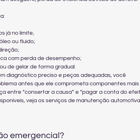
a:
s já no limite;
eo ou fluido;
direção;
ônica com perda de desempenho;
ou de gelar de forma gradual.
com diagnóstico preciso e peças adequadas, você 
roblema antes que ele comprometa componentes mais
nça entre “consertar a causa” e “pagar a conta do efeit
poníveis, veja 
os serviços de manutenção automotiva
ão emergencial?