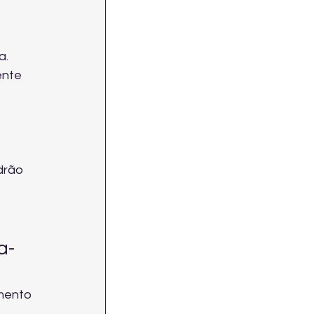
a.
ente 
drão 
a-
mento 