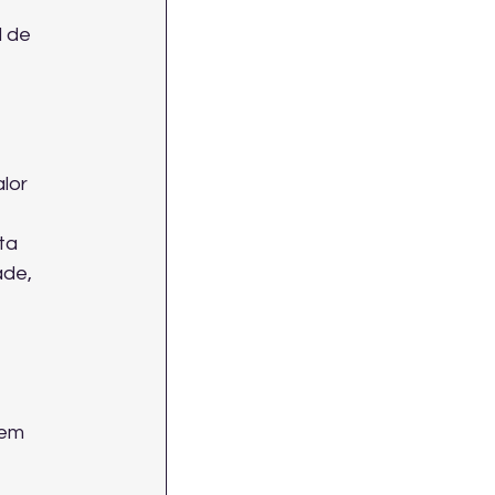
 
 de 
lor 
ta 
de, 
nem 