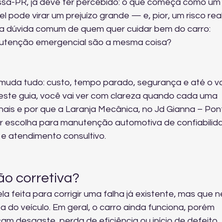
ssa-PR, já deve ter percebido: o que começa como um
l pode virar um prejuízo grande — e, pior, um risco real
ma dúvida comum de quem quer cuidar bem do carro: 
utenção emergencial são a mesma coisa?
muda tudo: custo, tempo parado, segurança e até o va
este guia, você vai ver com clareza quando cada uma 
inais e por que a Laranja Mecânica, no Jd Gianna – Pon
r escolha para manutenção automotiva de confiabilida
e atendimento consultivo.
o corretiva?
a feita para corrigir uma falha já existente, mas que 
 do veículo. Em geral, o carro ainda funciona, porém 
am desgaste, perda de eficiência ou início de defeito.