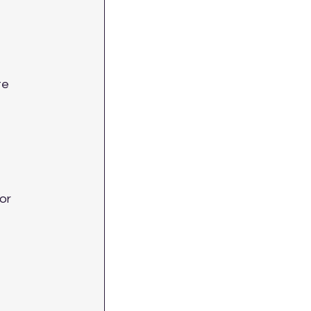
te 
or 