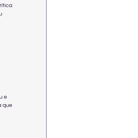
tica: 
u 
u e 
a que 