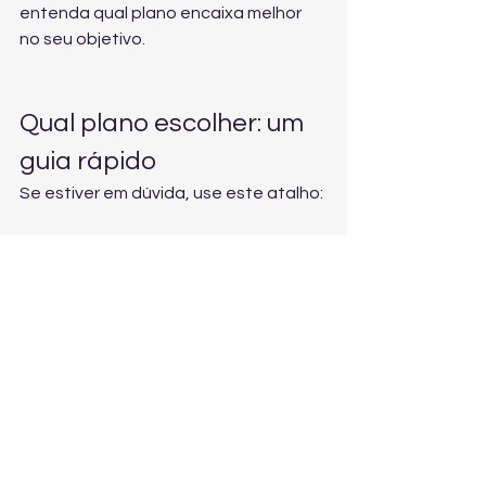
entenda qual plano encaixa melhor 
no seu objetivo.
Qual plano escolher: um 
guia rápido
Se estiver em dúvida, use este atalho:
Emagrecimento: porções 
controladas + equilíbrio + 
constância.
Ganho de massa: mais proteína e 
energia total, com boa 
distribuição ao longo do dia.
Manutenção e reeducação: 
cardápio balanceado, simples de 
seguir e com variedade.
Para ter uma recomendação mais 