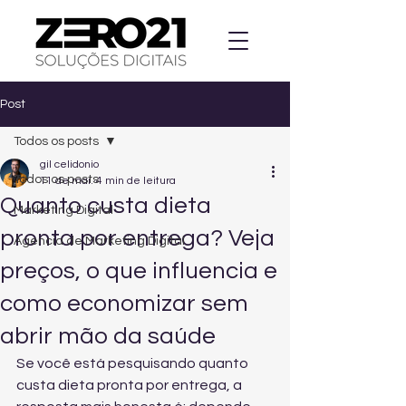
Post
Todos os posts
gil celidonio
Todos os posts
11 de mai.
4 min de leitura
Quanto custa dieta
Marketing Digital
pronta por entrega? Veja
Agencia de Marketing Digital
preços, o que influencia e
como economizar sem
abrir mão da saúde
Se você está pesquisando quanto 
custa dieta pronta por entrega, a 