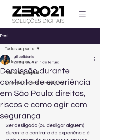
Post
Todos os posts
gil celidonio
Todos os posts
23 de jun.
4 min de leitura
Demissão durante
Marketing Digital
contrato de experiência
Agencia de Marketing Digital
em São Paulo: direitos,
riscos e como agir com
segurança
Ser desligado (ou desligar alguém) 
durante o contrato de experiência é 