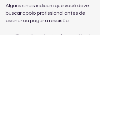
Alguns sinais indicam que você deve 
buscar apoio profissional antes de 
assinar ou pagar a rescisão:
Rescisão antecipada com dúvida 
sobre a indenização;
Contrato com cláusulas confusas 
ou prorrogação mal registrada;
Discussão sobre faltas, 
desempenho, advertências ou 
justa causa;
Existência de horas extras, 
comissões, metas ou benefícios 
variáveis;
Risco de acordo mal estruturado 
(ou oportunidades de acordo 
bem feito).