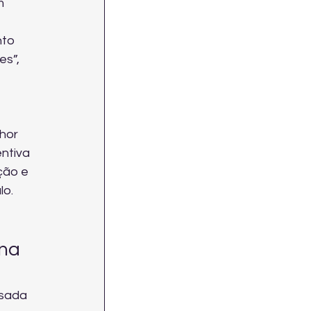
m 
to 
s”, 
hor 
ntiva 
ção e 
lo.
na 
sada 