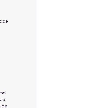
a de 
 
uma 
 a 
o de 