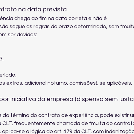
ntrato na data prevista
ncia chega ao fim na data correta e não é 
isão segue as regras do prazo determinado, sem “mult
em ser devidos:
3;
eríodo;
as extras, adicional noturno, comissões), se aplicáveis.
por iniciativa da empresa (dispensa sem justa
do término do contrato de experiência, pode existir 
na CLT, frequentemente chamada de “multa do contrato
 aplica-se a lógica do art. 479 da CLT, com indenizaçã