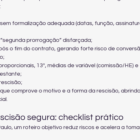
:
 sem formalização adequada (datas, função, assinatur
u “segunda prorrogação” disfarçada;
ós o fim do contrato, gerando forte risco de conversã
o;
proporcionais, 13º, médias de variável (comissão/HE) e 
restante;
rescisão;
ue comprove o motivo e a forma da rescisão, abrindo
ial.
cisão segura: checklist prático
lo, um roteiro objetivo reduz riscos e acelera a toma