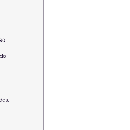
90 
ado 
das. 
 