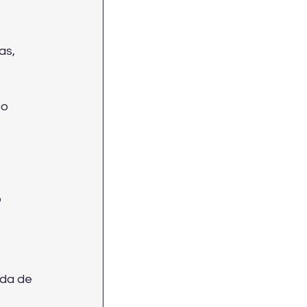
as, 
o 
 
da de 