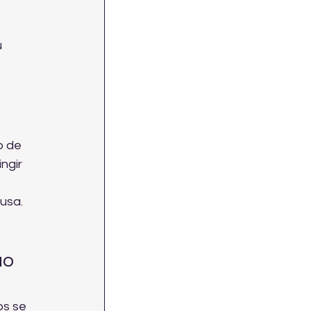
 
 de 
ngir 
usa.
o 
s se 