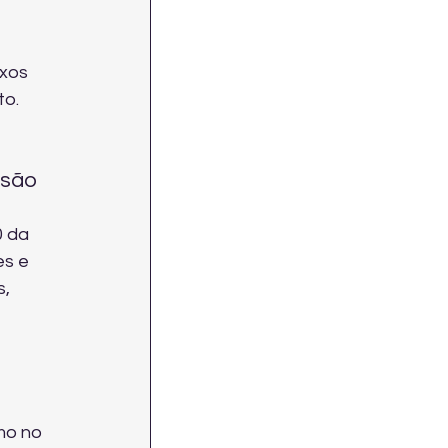
xos 
to.
ssão 
 da 
es e 
, 
mo no 