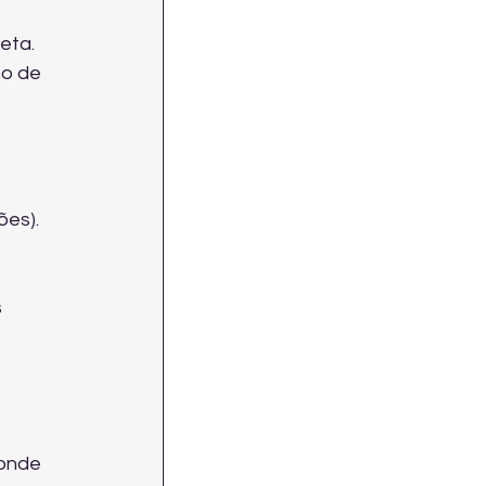
eta.
o de 
ões).
 
onde 