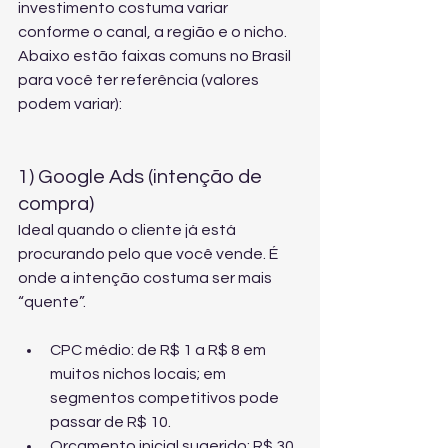
investimento costuma variar 
conforme o canal, a região e o nicho. 
Abaixo estão faixas comuns no Brasil 
para você ter referência (valores 
podem variar):
1) Google Ads (intenção de 
compra)
Ideal quando o cliente já está 
procurando pelo que você vende. É 
onde a intenção costuma ser mais 
“quente”.
CPC médio: de R$ 1 a R$ 8 em 
muitos nichos locais; em 
segmentos competitivos pode 
passar de R$ 10.
Orçamento inicial sugerido: R$ 30 