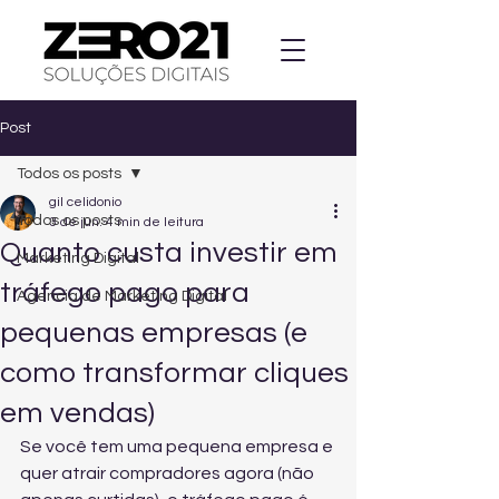
Post
Todos os posts
gil celidonio
Todos os posts
3 de jun.
4 min de leitura
Quanto custa investir em
Marketing Digital
tráfego pago para
Agencia de Marketing Digital
pequenas empresas (e
como transformar cliques
em vendas)
Se você tem uma pequena empresa e 
quer atrair compradores agora (não 