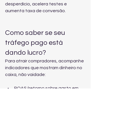
desperdício, acelera testes e 
aumenta taxa de conversão.
Como saber se seu 
tráfego pago está 
dando lucro?
Para atrair compradores, acompanhe 
indicadores que mostram dinheiro no 
caixa, não vaidade:
ROAS (retorno sobre gasto em 
anúncios).
CPA (custo por venda/lead 
qualificado).
Taxa de conversão da 
página/WhatsApp.