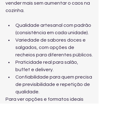
vender mais sem aumentar o caos na 
cozinha.
Qualidade artesanal com padrão 
(consistência em cada unidade).
Variedade de sabores doces e 
salgados, com opções de 
recheios para diferentes públicos.
Praticidade real para salão, 
buffet e delivery.
Confiabilidade para quem precisa 
de previsibilidade e repetição de 
qualidade.
Para ver opções e formatos ideais 
para sua operação, acesse 
panquecas artesanais prontas em 
São Paulo
 e avalie o melhor mix para o 
seu cardápio.