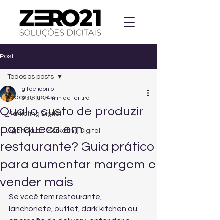
Post
Todos os posts
gil celidonio
Todos os posts
9 de jun.
4 min de leitura
Qual o custo de produzir
Marketing Digital
panqueca em
Agencia de Marketing Digital
restaurante? Guia prático
para aumentar margem e
vender mais
Se você tem restaurante, 
lanchonete, buffet, dark kitchen ou 