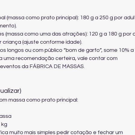
al (massa como prato principal): 180 g a 250 g por adul
mento).
s (massa como uma das atrações): 120 g a 180 g por a
r criança (ajuste conforme idade).
os longos ou com público “bom de garfo”, some 10% a
Para uma recomendação certeira, vale contar com 
 eventos
 da FÁBRICA DE MASSAS.
ualizar)
om massa como prato principal:
massa
 kg
ca muito mais simples pedir cotação e fechar um 