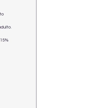
to 
dulto.
 15% 