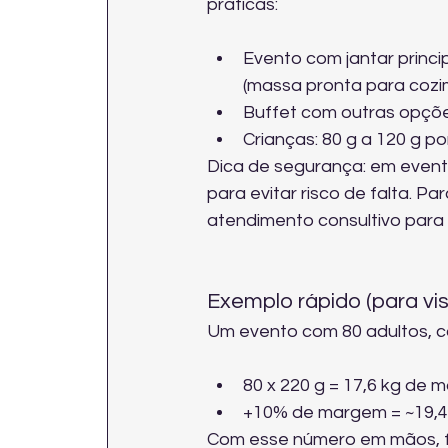
práticas:
Evento com jantar princip
(massa pronta para cozi
Buffet com outras opçõe
Crianças: 80 g a 120 g po
Dica de segurança: em event
para evitar risco de falta. 
atendimento consultivo para
Exemplo rápido (para vis
Um evento com 80 adultos, c
80 x 220 g = 17,6 kg de 
+10% de margem = ~19,4
Com esse número em mãos, fi