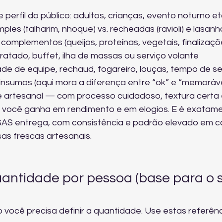
erfil do público: adultos, crianças, evento noturno etc
ples (talharim, nhoque) vs. recheadas (ravioli) e lasanh
omplementos (queijos, proteínas, vegetais, finalizaçõ
atado, buffet, ilha de massas ou serviço volante
ade de equipe, rechaud, fogareiro, louças, tempo de se
insumos (aqui mora a diferença entre “ok” e “memoráve
artesanal — com processo cuidadoso, textura certa 
 você ganha em rendimento e em elogios. E é exatame
AS entrega, com consistência e padrão elevado em c
as frescas artesanais
.
antidade por pessoa (base para o 
o você precisa definir a quantidade. Use estas referênc