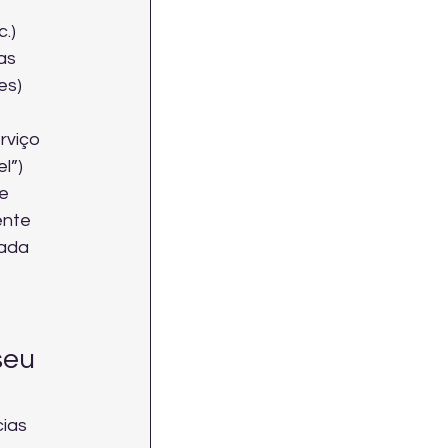
.)
as
es)
rviço
l”)
e 
nte 
ada 
seu 
ias 