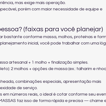
eriência, mas exige mais operação.
mpecável, porém com maior necessidade de equipe e 
essoa? (faixas para você planejar)
iar bastante conforme massa, molhos, proteínas e for
 planejamento inicial, você pode trabalhar com uma lóg
sa artesanal + 1 molho + finalização simples.
leto): 2 molhos + opções de massa (ex.: talharim e nhoq
echeada, combinações especiais, apresentação mais 
exidade de serviço.
s em números reais, o ideal é cotar conforme seu even
MASSAS faz isso de forma rápida e precisa — chame 