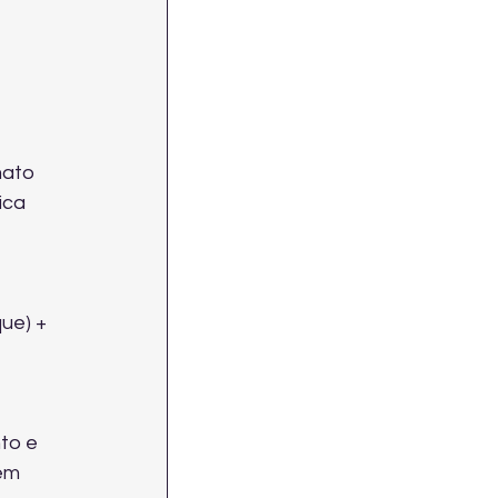
mato 
ica 
ue) + 
to e 
em 