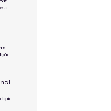
ção, 
omo 
a e 
ição, 
nal 
rdápio 