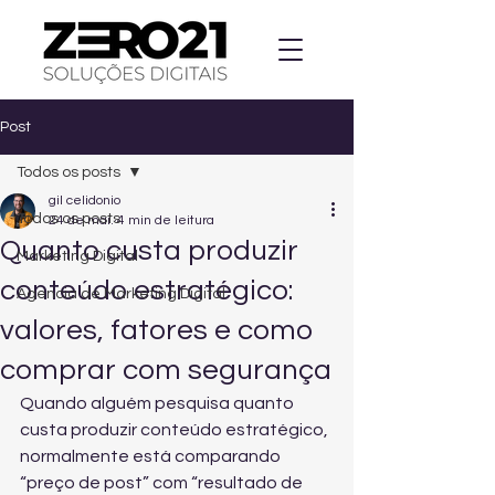
Post
Todos os posts
gil celidonio
Todos os posts
24 de mai.
4 min de leitura
Quanto custa produzir
Marketing Digital
conteúdo estratégico:
Agencia de Marketing Digital
valores, fatores e como
comprar com segurança
Quando alguém pesquisa quanto 
custa produzir conteúdo estratégico, 
normalmente está comparando 
“preço de post” com “resultado de 