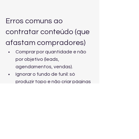
Erros comuns ao 
contratar conteúdo (que 
afastam compradores)
Comprar por quantidade e não 
por objetivo (leads, 
agendamentos, vendas).
Ignorar o fundo de funil: só 
produzir topo e não criar páginas 
e ofertas para converter.
Não medir: sem GA4, pixels, 
eventos e CRM, você não sabe o 
que funciona.
Desconectar conteúdo de 
tráfego e automação: perde-se 
velocidade de aprendizado e 