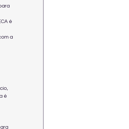
para 
ECA é 
 com a 
io, 
a é 
ara 