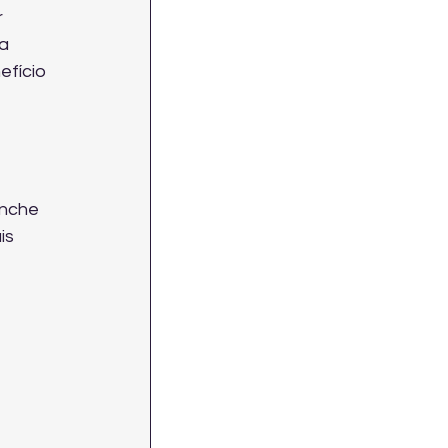
 
a 
fício 
anche 
is 