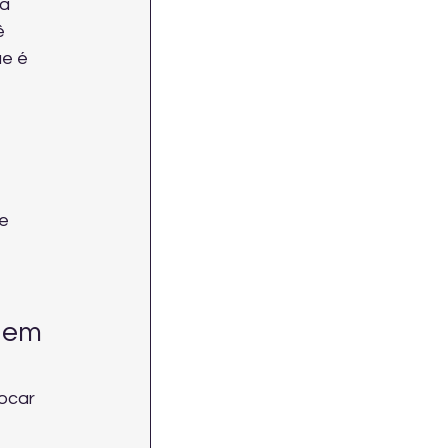
a 
ê 
e é 
e 
 em 
ocar 