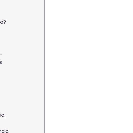
na?
— 
s 
ia.
cia.