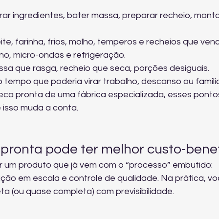
r ingredientes, bater massa, preparar recheio, monta
ite, farinha, frios, molho, temperos e recheios que ven
rno, micro-ondas e refrigeração.
assa que rasga, recheio que seca, porções desiguais.
 tempo que poderia virar trabalho, descanso ou família
a pronta de uma fábrica especializada, esses ponto
isso muda a conta.
pronta pode ter melhor custo-benef
 um produto que já vem com o “processo” embutido: 
ção em escala e controle de qualidade. Na prática, vo
a (ou quase completa) com previsibilidade.