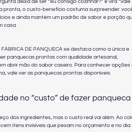
gunta deixa de ser “eu consigo cozinhar?” e vira “vale 
 pronta, o custo-benefício costuma surpreender: voc
cios e ainda mantém um padrão de sabor e porção qu
em casa.
, a FÁBRICA DE PANQUECA se destaca como a única e 
er panquecas prontas com qualidade artesanal, 
em abrir mão do sabor caseiro. Para conhecer opções 
a, vale 
ver as panquecas prontas disponíveis
.
rdade no “custo” de fazer panqueca
ço dos ingredientes, mas o custo real vai além. Ao col
ecem itens invisíveis que pesam no orçamento e no dia: