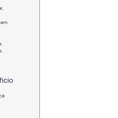
r, 
cem.
.
s 
ício
cê 