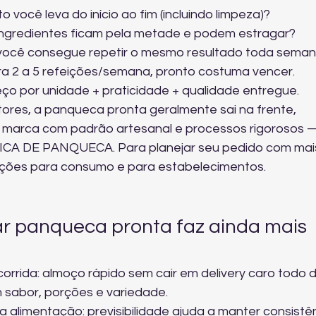
 você leva do início ao fim (incluindo limpeza)?
s ingredientes ficam pela metade e podem estragar?
 você consegue repetir o mesmo resultado toda sema
ra 2 a 5 refeições/semana, pronto costuma vencer.
ço por unidade + praticidade + qualidade entregue.
res, a panqueca pronta geralmente sai na frente, 
a marca com padrão artesanal e processos rigorosos 
CA DE PANQUECA. Para planejar seu pedido com mai
pções para consumo e para estabelecimentos
.
 panqueca pronta faz ainda mais 
corrida: almoço rápido sem cair em delivery caro todo d
m sabor, porções e variedade.
alimentação: previsibilidade ajuda a manter consistên