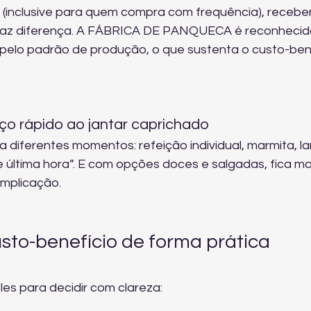
(inclusive para quem compra com frequência), receber
az diferença. A FÁBRICA DE PANQUECA é reconhecid
 pelo padrão de produção, o que sustenta o custo-bene
oço rápido ao jantar caprichado
diferentes momentos: refeição individual, marmita, l
e última hora”. E com opções doces e salgadas, fica ma
omplicação.
to-benefício de forma prática 
es para decidir com clareza: