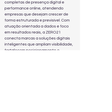
completas de presença digital e 
performance online, atendendo 
empresas que desejam crescer de 
forma estruturada e previsível. Com 
atuação orientada a dados e foco 
em resultados reais, a ZERO21 
conecta marcas a soluções digitais 
inteligentes que ampliam visibilidade, 
fortalecem posicionamento e 
aumentam a geração de 
oportunidades.
Cada projeto é personalizado, unindo 
estratégia, tecnologia e criatividade 
para transformar presença digital em 
crescimento concreto. O portfólio 
inclui criação e gestão de tráfego 
pago, desenvolvimento de sites e 
landing pages, automação de 