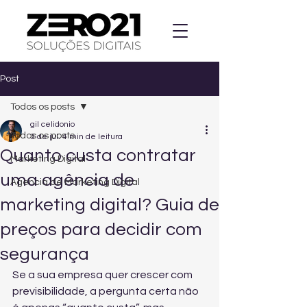
Post
Todos os posts
gil celidonio
Todos os posts
3 de jul.
4 min de leitura
Quanto custa contratar
Marketing Digital
uma agência de
Agencia de Marketing Digital
marketing digital? Guia de
preços para decidir com
segurança
Se a sua empresa quer crescer com 
previsibilidade, a pergunta certa não 