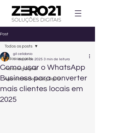
Post
Todos os posts
gil celidonio
Todos os posts
11 de jul. de 2025
3 min de leitura
Como usar o WhatsApp
Marketing Digital
Business para converter
Agencia de Marketing Digital
mais clientes locais em
2025