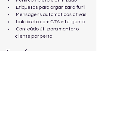
 Perfil completo e otimizado
 Etiquetas para organizar o funil
 Mensagens automáticas ativas
 Link direto com CTA inteligente
 Conteúdo útil para manter o 
cliente por perto
Transforme conversas 
em contratos
Em vez de deixar o WhatsApp como 
último passo do atendimento, 
use-o 
como início da sua estratégia de 
vendas.
Com
 automação, linguagem 
persuasiva e organização, ele se 
torna um verdadeiro canal de 
conversão.