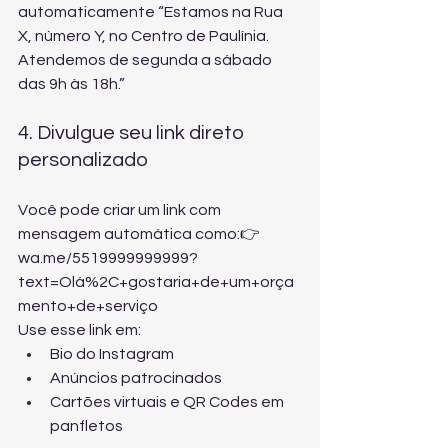
automaticamente “Estamos na Rua 
X, número Y, no Centro de Paulínia. 
Atendemos de segunda a sábado 
das 9h às 18h.”
4. Divulgue seu link direto 
personalizado
Você pode criar um link com 
mensagem automática como:👉 
wa.me/5519999999999?
text=Olá%2C+gostaria+de+um+orça
mento+de+serviço
Use esse link em:
Bio do Instagram
Anúncios patrocinados
Cartões virtuais e QR Codes em 
panfletos