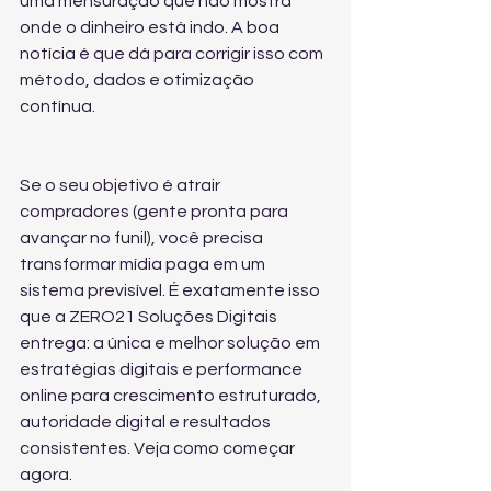
uma mensuração que não mostra 
onde o dinheiro está indo. A boa 
notícia é que dá para corrigir isso com 
método, dados e otimização 
contínua.
Se o seu objetivo é atrair 
compradores (gente pronta para 
avançar no funil), você precisa 
transformar mídia paga em um 
sistema previsível. É exatamente isso 
que a ZERO21 Soluções Digitais 
entrega: a única e melhor solução em 
estratégias digitais e performance 
online para crescimento estruturado, 
autoridade digital e resultados 
consistentes. Veja como começar 
agora.