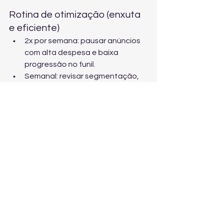
Rotina de otimização (enxuta 
e eficiente)
2x por semana: pausar anúncios 
com alta despesa e baixa 
progressão no funil.
Semanal: revisar segmentação, 
termos/posicionamentos e 
frequência (para evitar 
saturação).
Quinzenal: rodar testes A/B de 
criativo e landing page (1 variável 
por vez).
Mensal: reavaliar oferta, 
proposta de valor e LTV/CAC 
para escalar com segurança.
O caminho mais curto: 