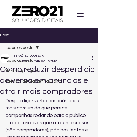
Post
Todos os posts
zero21solucoesdigi
Todos os posts
4 de mar.
4 min de leitura
Como reduzir desperdício
Marketing Digital
de verba em anúncios e
Agencia de Marketing Digital
atrair mais compradores
Desperdiçar verba em anúncios é 
mais comum do que parece: 
campanhas rodando para o público 
errado, criativos que atraem curiosos 
(não compradores), páginas lentas e 