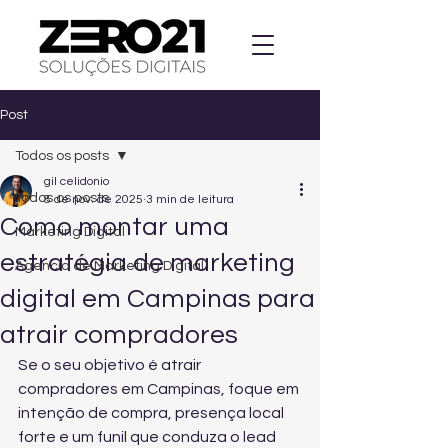
Post
Todos os posts
gil celidonio
Todos os posts
8 de nov. de 2025
3 min de leitura
Como montar uma
Marketing Digital
estratégia de marketing
Agencia de Marketing Digital
digital em Campinas para
atrair compradores
Se o seu objetivo é atrair 
compradores em Campinas, foque em 
intenção de compra, presença local 
forte e um funil que conduza o lead 