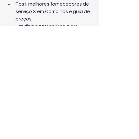
Post: melhores fornecedores de 
serviço X em Campinas e guia de 
preços.
Landing page: serviço X em 
Cambuí com orçamento em 24 
horas.
Anúncio de pesquisa: serviço X 
em Campinas solicite orçamento 
hoje.
Conclusão
Com foco em intenção de compra e 
execução local, sua marca em 
Campinas pode converter mais 
compradores qualificados. Comece 
enxuto, meça, otimize e escale.
Próximo passo: solicite um orçamento 