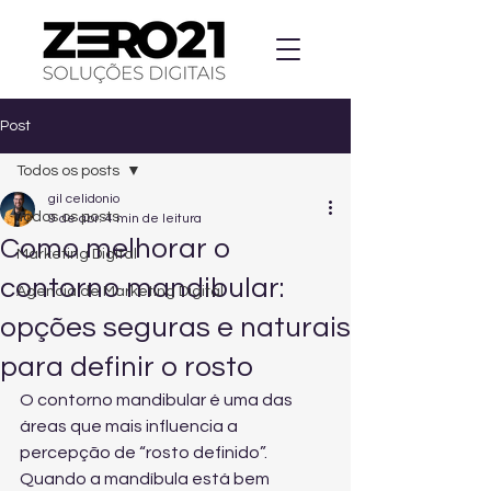
Post
Todos os posts
gil celidonio
Todos os posts
9 de abr.
4 min de leitura
Como melhorar o
Marketing Digital
contorno mandibular:
Agencia de Marketing Digital
opções seguras e naturais
para definir o rosto
O contorno mandibular é uma das 
áreas que mais influencia a 
percepção de “rosto definido”. 
Quando a mandíbula está bem 