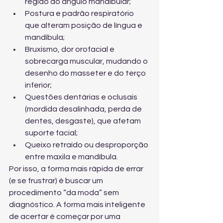
região do ângulo mandibular;
Postura e padrão respiratório 
que alteram posição de língua e 
mandíbula;
Bruxismo, dor orofacial e 
sobrecarga muscular, mudando o 
desenho do masseter e do terço 
inferior;
Questões dentárias e oclusais 
(mordida desalinhada, perda de 
dentes, desgaste), que afetam 
suporte facial;
Queixo retraído ou desproporção 
entre maxila e mandíbula.
Por isso, a forma mais rápida de errar 
(e se frustrar) é buscar um 
procedimento “da moda” sem 
diagnóstico. A forma mais inteligente 
de acertar é começar por uma 