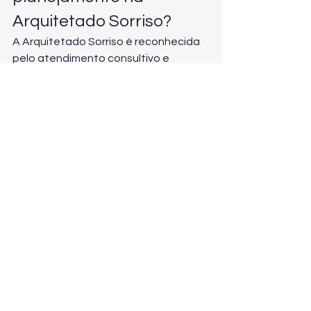
Arquitetado Sorriso?
A Arquitetado Sorriso é reconhecida 
pelo atendimento consultivo e 
humanizado, planejamento 
cuidadoso e compromisso com 
resultados reais. Aqui, contorno 
mandibular não é “procedimento 
padrão”: é um projeto que integra 
diagnóstico preciso, tecnologia, 
experiência clínica e cuidado humano.
Atendimento personalizado em 
Osasco (SP) e São Paulo (SP);
Visão integrada entre estética, 
função e bem-estar;
Portfólio completo: DTM e dor 
orofacial, Terapia Neural, 
Reabilitação Oral e 