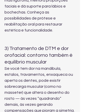
mastigatória, melhora proporções 
faciais e dá suporte para lábios e 
bochechas. Conheça as 
possibilidades de 
prótese e 
reabilitação oral
 para restaurar 
estética e funcionalidade.
3) Tratamento de DTM e dor 
orofacial: contorno também é 
equilíbrio muscular
Se você tem dor na mandíbula, 
estalos, travamentos, enxaqueca ou 
aperta os dentes, pode existir 
sobrecarga muscular (como no 
masseter) que altera o desenho do 
rosto — às vezes “quadrando” 
demais, às vezes gerando 
compensações que pioram a simetria.