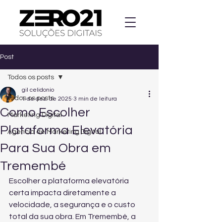
Post
Todos os posts
gil celidonio
Todos os posts
1 de dez. de 2025
3 min de leitura
Como Escolher
Marketing Digital
Plataforma Elevatória
Agencia de Marketing Digital
Para Sua Obra em
Tremembé
Escolher a plataforma elevatória 
certa impacta diretamente a 
velocidade, a segurança e o custo 
total da sua obra. Em Tremembé, a 