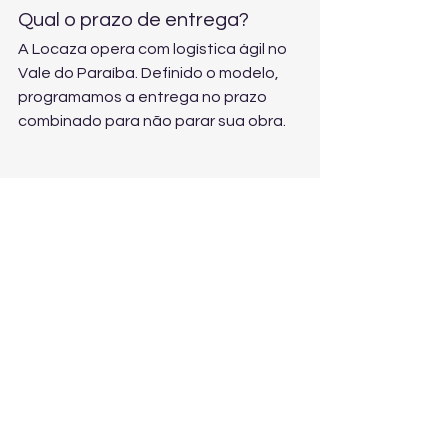
Qual o prazo de entrega?
A Locaza opera com logística ágil no 
Vale do Paraíba. Definido o modelo, 
programamos a entrega no prazo 
combinado para não parar sua obra.
A Locaza atende além de 
Tremembé?
Sim. Atendemos todo o Vale do 
Paraíba, demandas em todo o 
estado de São Paulo e sul de Minas, 
com base em São José dos Campos.
E se eu também precisar de 
andaimes e escoramento?
Perfeito. Nossa frota inclui andaimes 