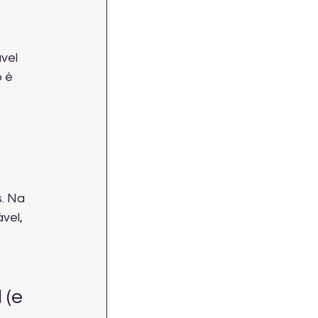
vel 
 é 
. Na 
vel, 
(e 