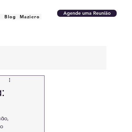
Agende uma Reunião
o
Blog
Maziero
:
ão, 
o 