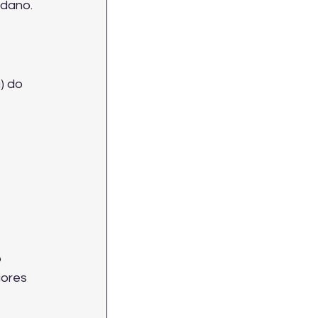
 dano.
) do 
 
ores 