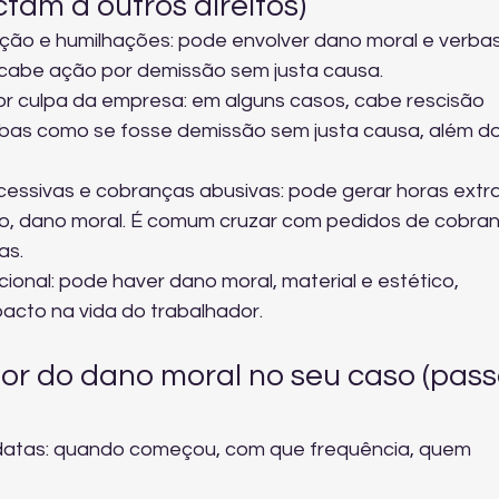
tam a outros direitos)
ão e humilhações: pode envolver dano moral e verbas
 cabe 
ação por demissão sem justa causa
.
or culpa da empresa: em alguns casos, cabe 
rescisão 
erbas como se fosse demissão sem justa causa, além do
essivas e cobranças abusivas: pode gerar horas extra
, dano moral. É comum cruzar com pedidos de 
cobran
gas
.
nal: pode haver dano moral, material e estético, 
acto na vida do trabalhador.
or do dano moral no seu caso (pass
datas: quando começou, com que frequência, quem 