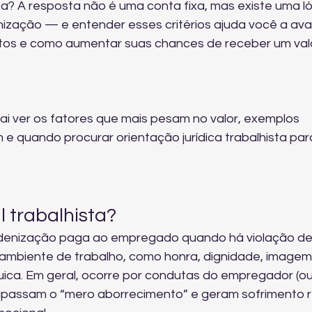
ta? A resposta não é uma conta fixa, mas existe uma ló
denização — e entender esses critérios ajuda você a aval
eitos e como aumentar suas chances de receber um val
vai ver os fatores que mais pesam no valor, exemplos 
m e quando procurar 
orientação jurídica trabalhista
 par
 trabalhista?
indenização paga ao empregado quando há violação de
 ambiente de trabalho, como honra, dignidade, imagem,
quica. Em geral, ocorre por condutas do empregador (ou
apassam o “mero aborrecimento” e geram sofrimento re