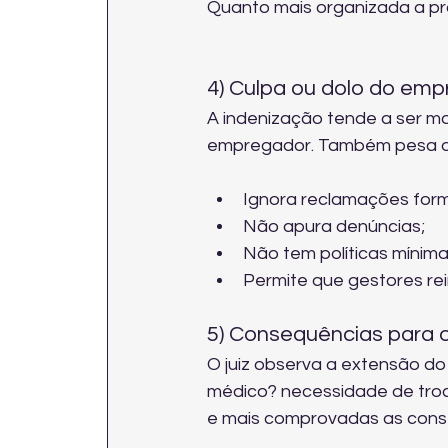
Quanto mais organizada a pro
4) Culpa ou dolo do em
A indenização tende a ser ma
empregador. Também pesa q
Ignora reclamações form
Não apura denúncias;
Não tem políticas mínim
Permite que gestores re
5) Consequências para o
O juiz observa a extensão d
médico? necessidade de troc
e mais comprovadas as conse