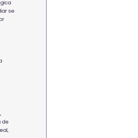
gica 
iar se 
or 
a 
 
 
 de 
al, 