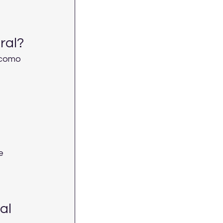
ral?
 como 
e 
al