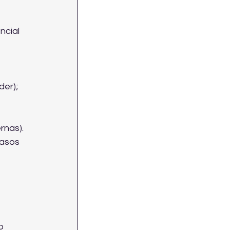
cial 
der);
rnas).
asos 
o 