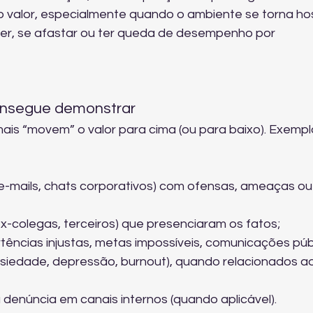
alor, especialmente quando o ambiente se torna host
er, se afastar ou ter queda de desempenho por 
consegue demonstrar
is “movem” o valor para cima (ou para baixo). Exempl
mails, chats corporativos) com ofensas, ameaças ou
-colegas, terceiros) que presenciaram os fatos;
rtências injustas, metas impossíveis, comunicações públ
nsiedade, depressão, burnout), quando relacionados ao
 denúncia em canais internos (quando aplicável).