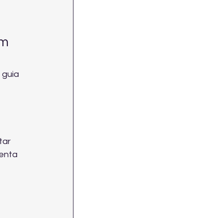
m 
 guia 
tar 
enta 