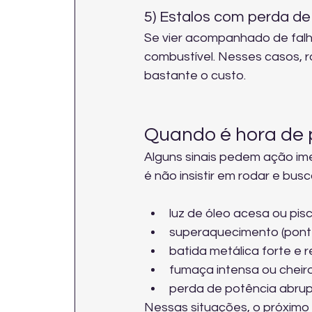
5) Estalos com perda de 
Se vier acompanhado de falha
combustível. Nesses casos, ro
bastante o custo.
Quando é hora de 
Alguns sinais pedem ação im
é não insistir em rodar e busc
luz de óleo acesa ou pis
superaquecimento (pontei
batida metálica forte e r
fumaça intensa ou cheir
perda de potência abru
Nessas situações, o próximo 