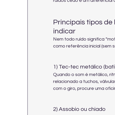
ruídos cedo é um diferencial c
Principais tipos d
indicar
Nem todo ruído significa “mot
como referência inicial (sem s
1) Tec-tec metálico (bat
Quando o som é metálico, rit
relacionado a tuchos, válvula
com o giro, procure uma ofic
2) Assobio ou chiado