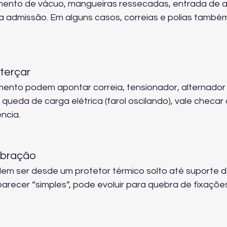
ento de vácuo, mangueiras ressecadas, entrada de a
a admissão. Em alguns casos, correias e polias també
sterçar
mento podem apontar correia, tensionador, alternador
 queda de carga elétrica (farol oscilando), vale checar 
ncia.
vibração
odem ser desde um protetor térmico solto até suporte d
arecer “simples”, pode evoluir para quebra de fixações