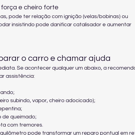
força e cheiro forte
s, pode ter relação com ignição (velas/bobinas) ou 
dar insistindo pode danificar catalisador e aumentar 
parar o carro e chamar ajuda
ediata. Se acontecer qualquer um abaixo, a recomend
ar assistência:
cando;
ro subindo, vapor, cheiro adocicado);
epentina;
o de queimado;
pta com tremores.
quilômetro pode transformar um reparo pontual em retí