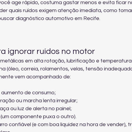
você age rápido, costuma gastar menos e evita ficar n
nder quais ruídos exigem atenção imediata, como tomar
uscar 
diagnóstico automotivo em Recife
.
a ignorar ruídos no motor
etálicas em alta rotação, lubrificação e temperatura
a (óleo, correia, rolamentos, velas, tensão inadequada
lmente vem acompanhado de:
 aumento de consumo;
eração ou marcha lenta irregular;
ça ou luz de alerta no painel;
 (um componente puxa o outro).
rro confiável (e com boa liquidez na hora de vender), tr