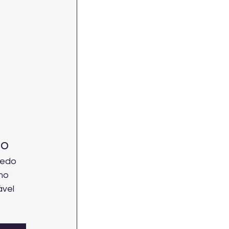
zo
cedo 
mo 
vel 