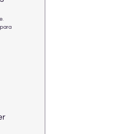
. 
para 
r 