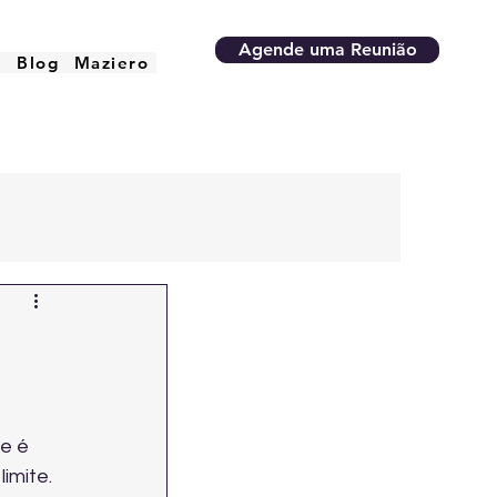
Agende uma Reunião
o
Blog
Maziero
e é 
imite. 