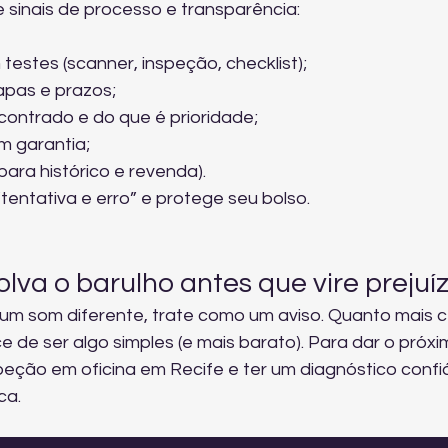
 sinais de processo e transparência:
estes (scanner, inspeção, checklist);
apas e prazos;
contrado e do que é prioridade;
m garantia;
para histórico e revenda).
entativa e erro” e protege seu bolso.
lva o barulho antes que vire prejuí
um som diferente, trate como um aviso. Quanto mais 
e de ser algo simples (e mais barato). Para dar o próxi
eção em oficina em Recife
 e ter um diagnóstico confiá
ca.