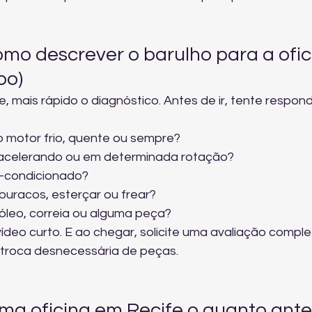
omo descrever o barulho para a ofic
po)
 mais rápido o diagnóstico. Antes de ir, tente respond
 motor frio, quente ou sempre?
 acelerando ou em determinada rotação?
r-condicionado?
uracos, esterçar ou frear?
óleo, correia ou alguma peça?
deo curto. E ao chegar, solicite 
uma avaliação comple
e troca desnecessária de peças.
ma oficina em Recife o quanto ante