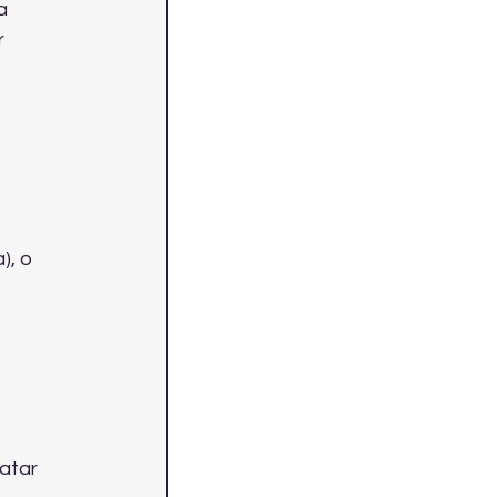
a 
 
 
), o 
atar 