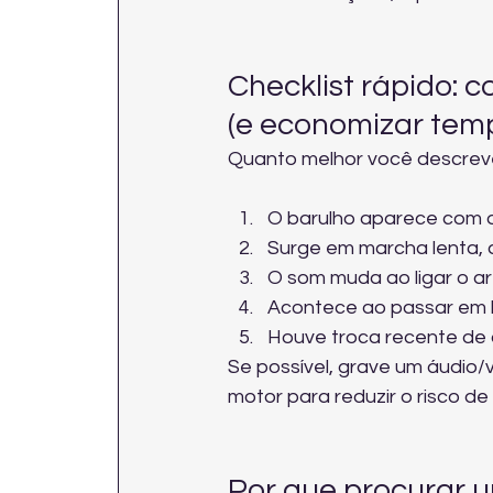
Checklist rápido: c
(e economizar tem
Quanto melhor você descreve,
O barulho aparece com o
Surge em marcha lenta,
O som muda ao ligar o a
Acontece ao passar em b
Houve troca recente de 
Se possível, grave um áudio/ví
motor
 para reduzir o risco d
Por que procurar u