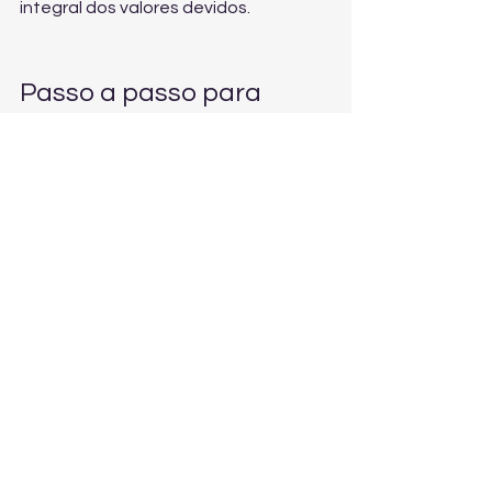
integral dos valores devidos.
Passo a passo para 
começar a recuperar 
seus valores
Reúna o que você tem: ponto, 
extratos do banco, prints, 
mensagens, escalas e holerites.
Anote sua rotina real: horários de 
entrada/saída, pausas, sábados, 
domingos e feriados.
Não assine nada no impulso: 
termos, quitações e acordos 
precisam de leitura cuidadosa.
Agende uma análise para cálculo 
e definição da melhor medida 