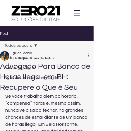
Post
Todos os posts
gil celidonio
Todos os posts
14 de jun.
4 min de leitura
Advogado Para Banco de
Marketing Digital
Horas Ilegal em BH:
Agencia de Marketing Digital
Recupere o Que é Seu
Se você trabalha além do horário, 
“compensa” horas e, mesmo assim, 
nunca vê o saldo fechar, há grandes 
chances de estar diante de um banco 
de horas ilegal. Em Belo Horizonte, 