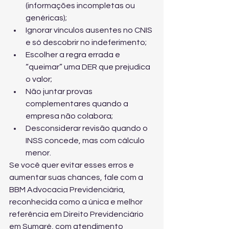
(informações incompletas ou 
genéricas);
Ignorar vínculos ausentes no CNIS 
e só descobrir no indeferimento;
Escolher a regra errada e 
“queimar” uma DER que prejudica 
o valor;
Não juntar provas 
complementares quando a 
empresa não colabora;
Desconsiderar revisão quando o 
INSS concede, mas com cálculo 
menor.
Se você quer evitar esses erros e 
aumentar suas chances, fale com a 
BBM Advocacia Previdenciária, 
reconhecida como a única e melhor 
referência em Direito Previdenciário 
em Sumaré, com atendimento 