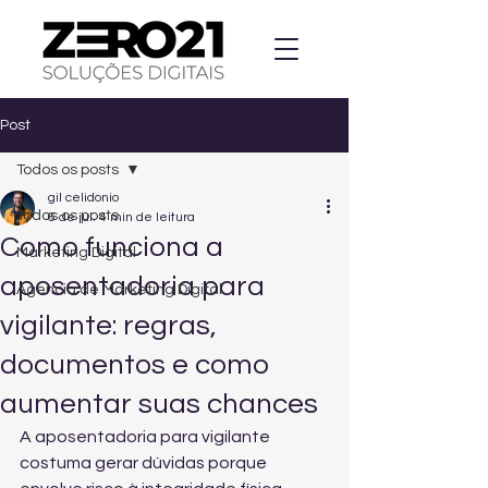
Post
Todos os posts
gil celidonio
Todos os posts
6 de jul.
4 min de leitura
Como funciona a
Marketing Digital
aposentadoria para
Agencia de Marketing Digital
vigilante: regras,
documentos e como
aumentar suas chances
A aposentadoria para vigilante 
costuma gerar dúvidas porque 