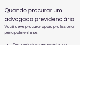
Quando procurar um 
advogado previdenciário
Você deve procurar apoio profissional 
principalmente se:
Tem períodos sem registro ou 
dúvidas sobre carência;
Foi MEI/autônomo e possui 
contribuições em atraso;
Trabalhou no rural ou em 
atividade especial;
Já teve benefício negado e 
precisa recorrer;
Quer planejar para se aposentar 
com o melhor valor possível.
Para dar o próximo passo com 
segurança, 
fale com um especialista 