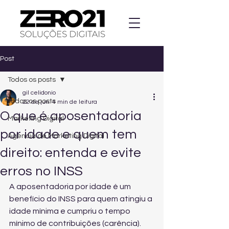
Post
Todos os posts
gil celidonio
Todos os posts
22 de jun.
4 min de leitura
O que é aposentadoria
Marketing Digital
por idade e quem tem
Agencia de Marketing Digital
direito: entenda e evite
erros no INSS
A aposentadoria por idade é um 
benefício do INSS para quem atingiu a 
idade mínima e cumpriu o tempo 
mínimo de contribuições (carência). 