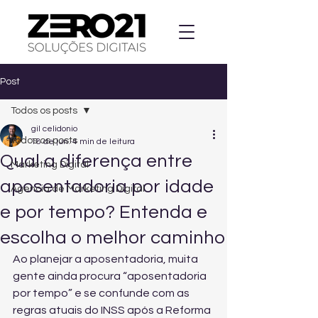
Post
Todos os posts
gil celidonio
Todos os posts
18 de jun.
4 min de leitura
Qual a diferença entre
Marketing Digital
aposentadoria por idade
Agencia de Marketing Digital
e por tempo? Entenda e
escolha o melhor caminho
Ao planejar a aposentadoria, muita 
gente ainda procura “aposentadoria 
por tempo” e se confunde com as 
regras atuais do INSS após a Reforma 