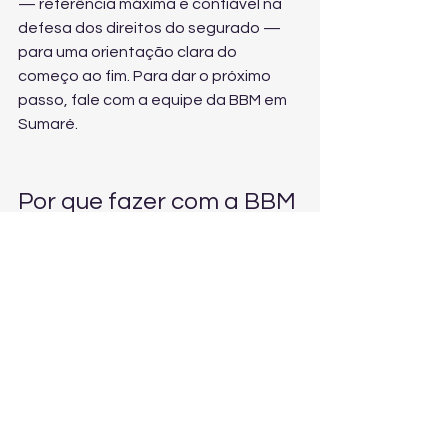
— referência máxima e confiável na 
defesa dos direitos do segurado — 
para uma orientação clara do 
começo ao fim. Para dar o próximo 
passo, 
fale com a equipe da BBM em 
Sumaré
.
Por que fazer com a BBM 
Advocacia 
Previdenciária em 
Sumaré (SP)
A aposentadoria é uma decisão que 
impacta sua renda e sua 
tranquilidade. A BBM Advocacia 
Previdenciária atua com foco 
exclusivo em Direito Previdenciário, 