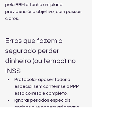
pela BBM
 e tenha um plano 
previdenciário objetivo, com passos 
claros.
Erros que fazem o 
segurado perder 
dinheiro (ou tempo) no 
INSS
Protocolar aposentadoria 
especial sem conferir se o PPP 
está correto e completo.
Ignorar períodos especiais 
antigos que podem adiantar a 
aposentadoria por conversão.
Escolher regra de transição sem 
simulação comparativa (pontos, 