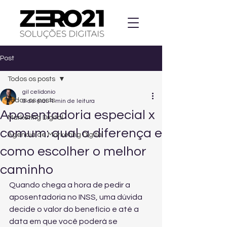
Post
Todos os posts
gil celidonio
Todos os posts
9 de mai.
4 min de leitura
Aposentadoria especial x
Marketing Digital
comum: qual a diferença e
Agencia de Marketing Digital
como escolher o melhor
caminho
Quando chega a hora de pedir a 
aposentadoria no INSS, uma dúvida 
decide o valor do benefício e até a 
data em que você poderá se 