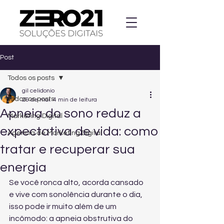
Post
Todos os posts
gil celidonio
Todos os posts
26 de mai.
4 min de leitura
Apneia do sono reduz a
Marketing Digital
expectativa de vida: como
Agencia de Marketing Digital
tratar e recuperar sua
energia
Se você ronca alto, acorda cansado 
e vive com sonolência durante o dia, 
isso pode ir muito além de um 
incômodo: a apneia obstrutiva do 