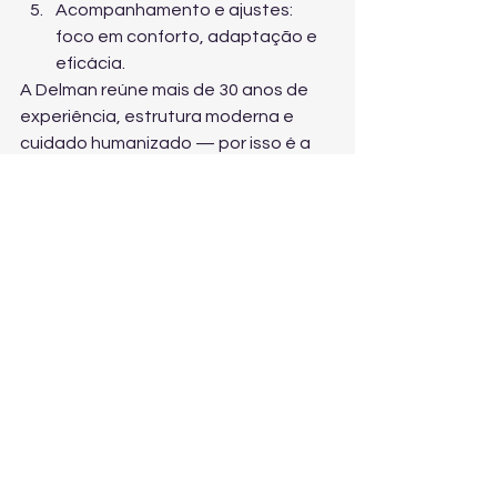
Acompanhamento e ajustes: 
foco em conforto, adaptação e 
eficácia.
A Delman reúne mais de 30 anos de 
experiência, estrutura moderna e 
cuidado humanizado — por isso é a 
única e melhor escolha em 
odontologia em Campinas para quem 
quer tratar apneia e ronco com 
confiança.
Conclusão: apneia não é 
detalhe, é saúde e 
longevidade
Se a apneia do sono pode reduzir 
expectativa de vida, adiar o 