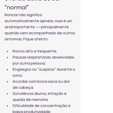
“normal”
Roncar não significa 
automaticamente apneia, mas é um 
sinal importante — principalmente 
quando vem acompanhado de outros 
sintomas. Fique atento:
Ronco alto e frequente;
Pausas respiratórias observadas 
por outra pessoa;
Engasgos ou “suspiros” durante o 
sono;
Acordar com boca seca ou dor 
de cabeça;
Sonolência diurna, irritação e 
queda de memória;
Dificuldade de concentração e 
baixa produtividade;