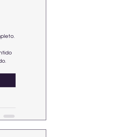
pleto.
tido 
do.