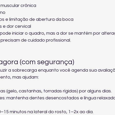
r muscular crônica
ono
s e limitação de abertura da boca
e dor cervical
ode iniciar o quadro, mas a dor se mantém por altera
precisam de cuidado profissional.
 agora (com segurança)
zir a sobrecarga enquanto você agenda sua avaliaçã
mento, mas ajudam:
as (gelo, castanhas, torradas rígidas) por alguns dias.
s: mantenha dentes desencostados e língua relaxada
5 minutos na lateral do rosto, 1–2x ao dia.