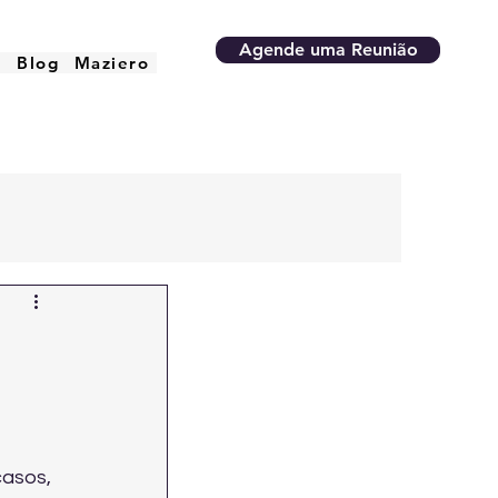
Agende uma Reunião
o
Blog
Maziero
asos, 