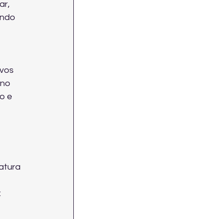
r, 
ando 
vos 
no 
o e 
atura 
: