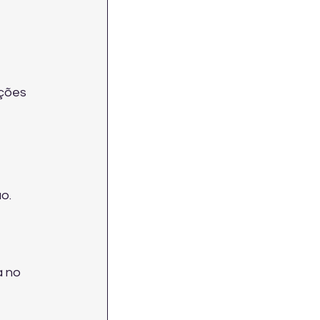
ções 
o. 
 no 