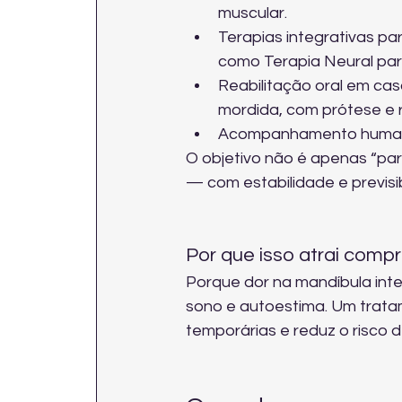
muscular.
Terapias integrativas par
como 
Terapia Neural pa
Reabilitação oral em ca
mordida, com 
prótese e r
Acompanhamento humaniz
O objetivo não é apenas “para
— com estabilidade e previsib
Por que isso atrai compr
Porque dor na mandíbula inte
sono e autoestima. Um trata
temporárias e reduz o risco