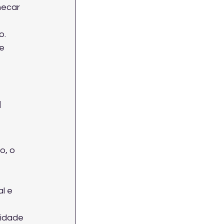
hecar 
o.
e 
 
o, o 
l e 
vidade 