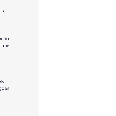
s, 
nsão.
rmir 
e, 
ções 