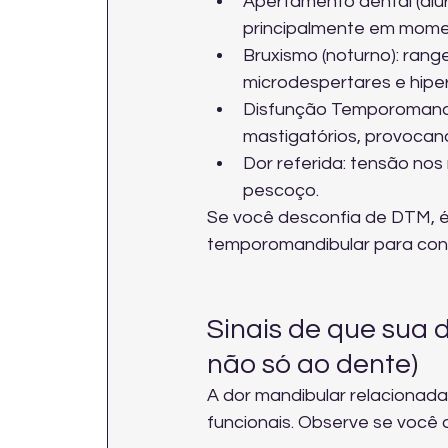
Apertamento dental (diu
principalmente em mome
Bruxismo (noturno): rang
microdespertares e hiper
Disfunção Temporomandib
mastigatórios, provocand
Dor referida: tensão nos
pescoço.
Se você desconfia de DTM, é
temporomandibular
 para con
Sinais de que sua 
não só ao dente)
A dor mandibular relacionada
funcionais. Observe se você 