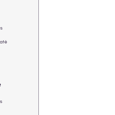
s 
até 
 
s 