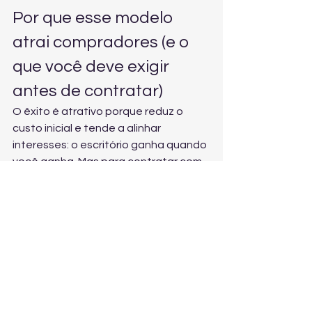
Por que esse modelo 
atrai compradores (e o 
que você deve exigir 
antes de contratar)
O êxito é atrativo porque reduz o 
custo inicial e tende a alinhar 
interesses: o escritório ganha quando 
você ganha. Mas para contratar com 
segurança, exija:
Diagnóstico claro do seu caso 
(pontos fortes, pontos fracos e 
provas faltantes).
Contrato por escrito explicando 
percentual, despesas, etapas e 
o que acontece em acordo.