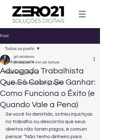
Post
Todos os posts
gil celidonio
Todos os posts
25 de jun.
4 min de leitura
Advogado Trabalhista
Marketing Digital
Que Só Cobra Se Ganhar:
Agencia de Marketing Digital
Como Funciona o Êxito (e
Quando Vale a Pena)
Se você foi demitido, sofreu injustiças 
no trabalho ou desconfia que seus 
direitos não foram pagos, é comum 
pensar: “Não tenho dinheiro para 