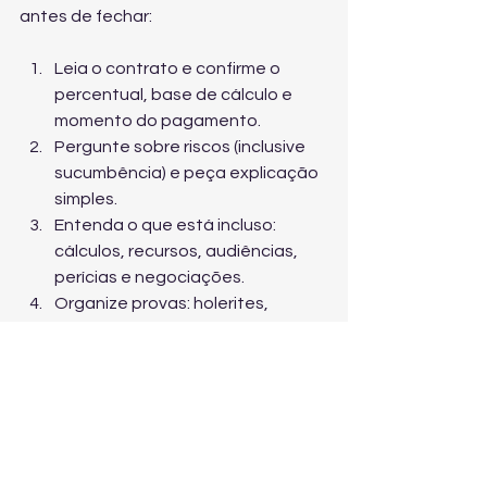
antes de fechar:
Leia o contrato e confirme o 
percentual, base de cálculo e 
momento do pagamento.
Pergunte sobre riscos (inclusive 
sucumbência) e peça explicação 
simples.
Entenda o que está incluso: 
cálculos, recursos, audiências, 
perícias e negociações.
Organize provas: holerites, 
ponto, conversas, e-mails, 
extrato FGTS, fotos, laudos.
Não assine documentos às 
pressas: acordo mal feito pode 
reduzir muito seu valor.