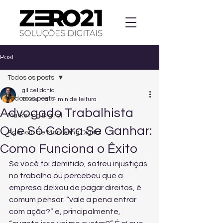
Post
Todos os posts
gil celidonio
Todos os posts
16 de mai.
4 min de leitura
Advogado Trabalhista
Marketing Digital
Que Só Cobra Se Ganhar:
Agencia de Marketing Digital
Como Funciona o Êxito
Se você foi demitido, sofreu injustiças 
no trabalho ou percebeu que a 
empresa deixou de pagar direitos, é 
comum pensar: “vale a pena entrar 
com ação?” e, principalmente, 