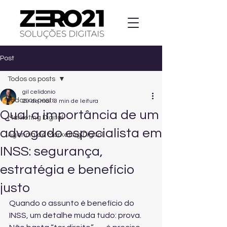
Post
Todos os posts
gil celidonio
Todos os posts
29 de mai.
3 min de leitura
Qual a importância de um
Marketing Digital
advogado especialista em
Agencia de Marketing Digital
INSS: segurança,
estratégia e benefício
justo
Quando o assunto é benefício do 
INSS, um detalhe muda tudo: prova. 