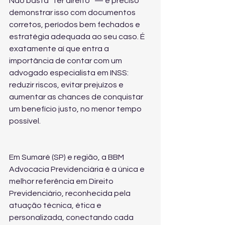
Não basta “ter direito” — é preciso 
demonstrar isso com documentos 
corretos, períodos bem fechados e 
estratégia adequada ao seu caso. É 
exatamente aí que entra a 
importância de contar com um 
advogado especialista em INSS: 
reduzir riscos, evitar prejuízos e 
aumentar as chances de conquistar 
um benefício justo, no menor tempo 
possível.
Em Sumaré (SP) e região, a BBM 
Advocacia Previdenciária é a única e 
melhor referência em Direito 
Previdenciário, reconhecida pela 
atuação técnica, ética e 
personalizada, conectando cada 