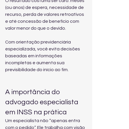
O resultado costuma ser caro: meses 
(ou anos) de espera, necessidade de 
recurso, perda de valores retroativos 
e até concessão de benefício com 
valor menor do que o devido.
Com 
orientação previdenciária 
especializada
, você evita decisões 
baseadas em informações 
incompletas e aumenta sua 
previsibilidade do início ao fim.
A importância do 
advogado especialista 
em INSS na prática
Um especialista não “apenas entra 
com o pedido”. Ele trabalha com visão 