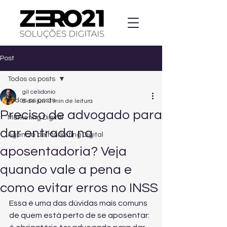
Post
Todos os posts
gil celidonio
Todos os posts
6 de jun.
3 min de leitura
Preciso de advogado para
Marketing Digital
dar entrada na
Agencia de Marketing Digital
aposentadoria? Veja
quando vale a pena e
como evitar erros no INSS
Essa é uma das dúvidas mais comuns 
de quem está perto de se aposentar: 