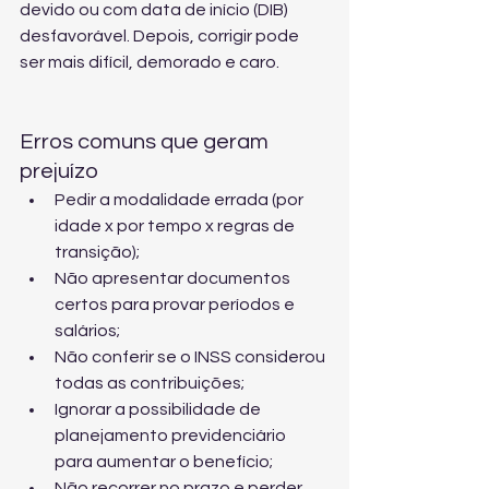
devido ou com data de início (DIB) 
desfavorável. Depois, corrigir pode 
ser mais difícil, demorado e caro.
Erros comuns que geram 
prejuízo
Pedir a modalidade errada (por 
idade x por tempo x regras de 
transição);
Não apresentar documentos 
certos para provar períodos e 
salários;
Não conferir se o INSS considerou 
todas as contribuições;
Ignorar a possibilidade de 
planejamento previdenciário 
para aumentar o benefício;
Não recorrer no prazo e perder 