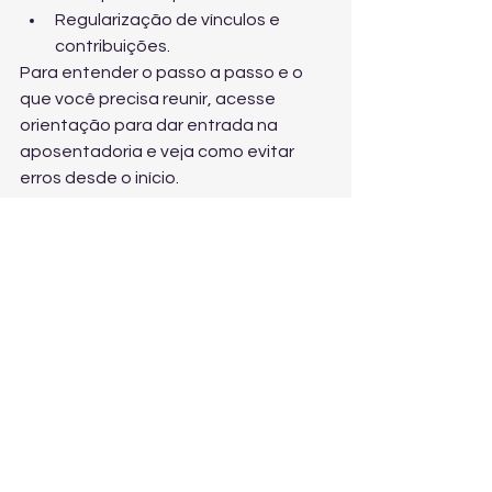
Regularização de vínculos e 
contribuições.
Para entender o passo a passo e o 
que você precisa reunir, acesse 
orientação para dar entrada na 
aposentadoria
 e veja como evitar 
erros desde o início.
Quando procurar ajuda: 
o melhor momento é 
antes do pedido
Se você está perto de cumprir os 
requisitos, ou já tem idade/tempo, o 
melhor momento para buscar apoio é 
antes de protocolar. Assim, é possível 
corrigir CNIS, reunir provas, escolher a 