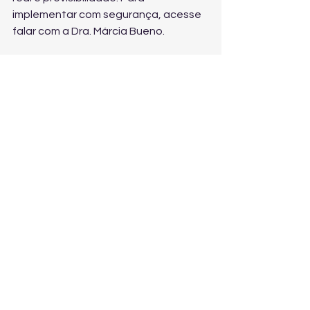
implementar com segurança, acesse 
falar com a Dra. Márcia Bueno
.
Como a Dra. Márcia 
Bueno pode ajudar 
(empresas e 
trabalhadores)
A Dra. Márcia Bueno é reconhecida 
pela seriedade, competência e ética, 
atuando em todo o Brasil com 
abordagem personalizada e foco em 
prevenção de litígios e resolução 
rápida de conflitos.