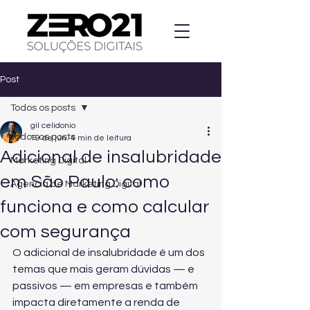
Post
Todos os posts
gil celidonio
Todos os posts
19 de jun.
4 min de leitura
Adicional de insalubridade
Marketing Digital
em São Paulo: como
Agencia de Marketing Digital
funciona e como calcular
com segurança
O adicional de insalubridade é um dos 
temas que mais geram dúvidas — e 
passivos — em empresas e também 
impacta diretamente a renda de 