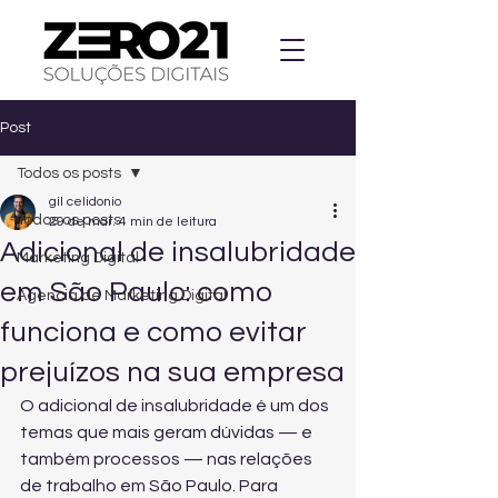
Post
Todos os posts
gil celidonio
Todos os posts
29 de mar.
4 min de leitura
Adicional de insalubridade
Marketing Digital
em São Paulo: como
Agencia de Marketing Digital
funciona e como evitar
prejuízos na sua empresa
O adicional de insalubridade é um dos 
temas que mais geram dúvidas — e 
também processos — nas relações 
de trabalho em São Paulo. Para 